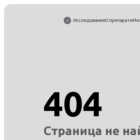
Исследования
О препарате
Ме
404
Страница не н