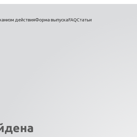
ханизм действия
Форма выпуска
FAQ
Статьи
айдена